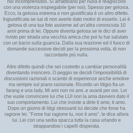
noi incomprensibili. Si arrabbiano per nulla e reagiscono
con una violenza inspiegabile (per noi). Spesso per gelosia.
Ecco, la gelosia estrema e non giustificata è un altro difetto.
Ingiustificata se sai di non averle dato motivi di esserlo. Lei è
gelosa di una tua foto assieme ad un'altra conosciuta 10
anni prima di lei. Oppure diventa gelosa se le dici di aver
rivisto per strada una vecchia amica che poi tu hai salutato
con un bacio sulla guancia. Dalla sua reazione ed il fuoco di
domande successive decidi per la prossima volta, di non
raccontarle più nulla.
Altro difetto quindi che sei costretto a cambiar personalità
diventando insincero. O peggio se decidi l'impossibilità di
discussioni razionali o scambi di esperienze anche emotive
ma sempre sul piano razionale. Ricordo un litigio fra un
farang e una lady. Mi ami non mi ami..e avanti per ore. Lei
che vuole convincere lui che LUI non la ama davvero dato il
suo comportamento. Lui che insiste a dirle ti amo, ti amo.
Dopo un giorno di litigi stressanti lui decide che forse ha
ragione lei. "Forse hai ragione tu, non ti amo", le dice allora
lui. Lei con una sedia spacca tutta la casa urlando e
strappandosi i capelli disperata.