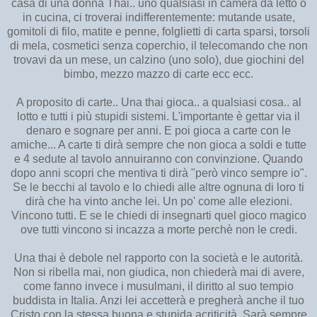
casa di una donna Thai.. uno qualsiasi in camera da letto o
in cucina, ci troverai indifferentemente: mutande usate,
gomitoli di filo, matite e penne, folglietti di carta sparsi, torsoli
di mela, cosmetici senza coperchio, il telecomando che non
trovavi da un mese, un calzino (uno solo), due giochini del
bimbo, mezzo mazzo di carte ecc ecc.
A proposito di carte.. Una thai gioca.. a qualsiasi cosa.. al
lotto e tutti i più stupidi sistemi. L'importante è gettar via il
denaro e sognare per anni. E poi gioca a carte con le
amiche... A carte ti dirà sempre che non gioca a soldi e tutte
e 4 sedute al tavolo annuiranno con convinzione. Quando
dopo anni scopri che mentiva ti dirà "però vinco sempre io".
Se le becchi al tavolo e lo chiedi alle altre ognuna di loro ti
dirà che ha vinto anche lei. Un po' come alle elezioni.
Vincono tutti. E se le chiedi di insegnarti quel gioco magico
ove tutti vincono si incazza a morte perchè non le credi.
Una thai è debole nel rapporto con la società e le autorità.
Non si ribella mai, non giudica, non chiederà mai di avere,
come fanno invece i musulmani, il diritto al suo tempio
buddista in Italia. Anzi lei accetterà e pregherà anche il tuo
Cristo con la stessa buona e stupida acriticità. Sarà sempre