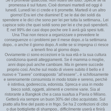
Se ti promette qualcosa. Non fidarti del tutto. Specie se la
promessa è sul futuro. Cioè domani martedì ed oggi è
lunedì. Lunedì lei ci crede e ti promette. Martedì è un altro
giorno! Era ieri che diamine! E se le dai dei soldi da
spendere e le dici che sono per lei per tutta la settimana.. Lei
capisce solo che quei soldi sono per lei e che può spenderli.
E nel 99% dei casi dopo poche ore li avrà già spesi tutti.
Una Thai non riesce a organizzare o prevedere le
conseguenze o i problemi per il mese dopo..o la settimana
dopo.. o anche il giorno dopo. A volte se si impegna ci riesce
a tenerli fino al giorno dopo.
Ovviamente ci sono eccezioni e la sua età e la sua cultura
condiziona questi atteggiamenti. Se è mamma o moglie,
anni dopo può anche cambiare. Ma in genere succede
proprio così. Anche sul modo di vivere subito il bello e il
nuovo e "l'avere" contrapposto "all'essere".. è schifosamente
e serenamente consumista in modo totale e sereno, perchè
è istintiva, godereccia, edonista. Spreca e usa in modo
bieco soldi, oggetti, alimenti e cremine varie. Sia al
ristorante a Bangkok che a casa sua/tua a Pavia o Milano.
Getterà via sempre un buon 30% del cibo acquistato. Sul
piatto alla fine del pasto e in frigo. Se ha 2 confezioni di cibo
o due bottigliette di shampoo.. difficilmente userà e finirà