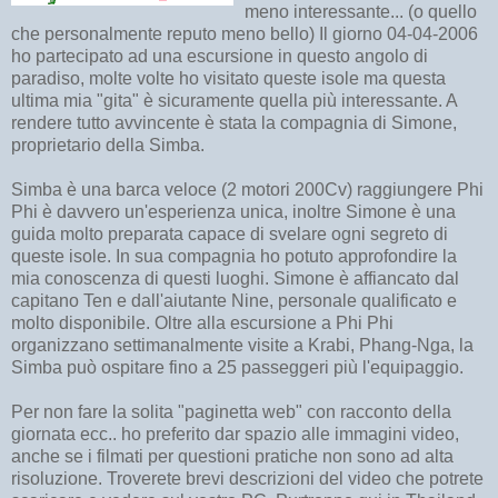
meno interessante... (o quello
che personalmente reputo meno bello) Il giorno 04-04-2006
ho partecipato ad una escursione in questo angolo di
paradiso, molte volte ho visitato queste isole ma questa
ultima mia "gita" è sicuramente quella più interessante. A
rendere tutto avvincente è stata la compagnia di Simone,
proprietario della Simba.
Simba è una barca veloce (2 motori 200Cv) raggiungere Phi
Phi è davvero un'esperienza unica, inoltre Simone è una
guida molto preparata capace di svelare ogni segreto di
queste isole. In sua compagnia ho potuto approfondire la
mia conoscenza di questi luoghi. Simone è affiancato dal
capitano Ten e dall'aiutante Nine, personale qualificato e
molto disponibile. Oltre alla escursione a Phi Phi
organizzano settimanalmente visite a Krabi, Phang-Nga, la
Simba può ospitare fino a 25 passeggeri più l'equipaggio.
Per non fare la solita "paginetta web" con racconto della
giornata ecc.. ho preferito dar spazio alle immagini video,
anche se i filmati per questioni pratiche non sono ad alta
risoluzione. Troverete brevi descrizioni del video che potrete