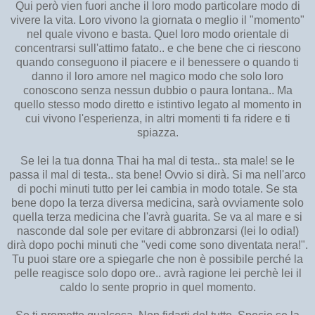
Qui però vien fuori anche il loro modo particolare modo di
vivere la vita. Loro vivono la giornata o meglio il "momento"
nel quale vivono e basta. Quel loro modo orientale di
concentrarsi sull'attimo fatato.. e che bene che ci riescono
quando conseguono il piacere e il benessere o quando ti
danno il loro amore nel magico modo che solo loro
conoscono senza nessun dubbio o paura lontana.. Ma
quello stesso modo diretto e istintivo legato al momento in
cui vivono l'esperienza, in altri momenti ti fa ridere e ti
spiazza.
Se lei la tua donna Thai ha mal di testa.. sta male! se le
passa il mal di testa.. sta bene! Ovvio si dirà. Si ma nell'arco
di pochi minuti tutto per lei cambia in modo totale. Se sta
bene dopo la terza diversa medicina, sarà ovviamente solo
quella terza medicina che l'avrà guarita. Se va al mare e si
nasconde dal sole per evitare di abbronzarsi (lei lo odia!)
dirà dopo pochi minuti che "vedi come sono diventata nera!".
Tu puoi stare ore a spiegarle che non è possibile perché la
pelle reagisce solo dopo ore.. avrà ragione lei perchè lei il
caldo lo sente proprio in quel momento.