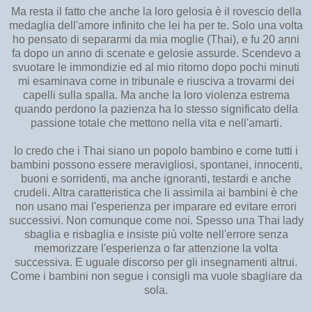
Ma resta il fatto che anche la loro gelosia è il rovescio della
medaglia dell'amore infinito che lei ha per te. Solo una volta
ho pensato di separarmi da mia moglie (Thai), e fu 20 anni
fa dopo un anno di scenate e gelosie assurde. Scendevo a
svuotare le immondizie ed al mio ritorno dopo pochi minuti
mi esaminava come in tribunale e riusciva a trovarmi dei
capelli sulla spalla. Ma anche la loro violenza estrema
quando perdono la pazienza ha lo stesso significato della
passione totale che mettono nella vita e nell'amarti.
Io credo che i Thai siano un popolo bambino e come tutti i
bambini possono essere meravigliosi, spontanei, innocenti,
buoni e sorridenti, ma anche ignoranti, testardi e anche
crudeli. Altra caratteristica che li assimila ai bambini è che
non usano mai l'esperienza per imparare ed evitare errori
successivi. Non comunque come noi. Spesso una Thai lady
sbaglia e risbaglia e insiste più volte nell'errore senza
memorizzare l'esperienza o far attenzione la volta
successiva. E uguale discorso per gli insegnamenti altrui.
Come i bambini non segue i consigli ma vuole sbagliare da
sola.