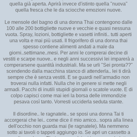
quella già aperta. Aprirà invece d'istinto quella "nuova"
quella fresca che le da sciocche emozioni nuove.
Le mensole del bagno di una donna Thai contengono dalle
100 alle 200 bottigliette nuove e vecchie e quasi nessuna
vuota. Spray, lozioni, bottigliette e vasetti infiniti.. tutti aperti
una volta e mai più usati. Il frigorifero di una donna thai
spesso contiene alimenti andati a male da
giorni..settimane..mesi. Per anni le comprerai decine di
vestiti e scarpe nuove.. e negli anni successivi lei imparerà a
comperarsene quantità industriali. Ma se urli "Sei pronta??"
scendendo dalla macchina stanco di attenderla.. lei ti dirà
sempre che è senza vestiti. E se guardi nell'armadio non
troverai nulla infatti. Nulla che in genere si mette negli
armadi. Pacchi di inutili stupidi giornali o scatole vuote. E di
colpo capisci come mai ieri la borsa delle immondizie
pesava così tanto. Vorresti ucciderla seduta stante.
Il disordine.. le ragnatele.. se sposi una donna Tai ti
accorgerai che lei.. come dice il mio amico.. sopra alla linea
dell'occhio non guarda mai (le ragnatele). Ma nemmeno
sotto ai tavoli o tappeti aggiungo io. Se apri un cassetto a