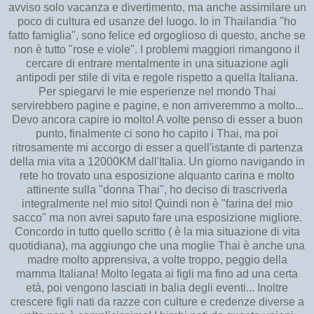
avviso solo vacanza e divertimento, ma anche assimilare un
poco di cultura ed usanze del luogo. Io in Thailandia "ho
fatto famiglia", sono felice ed orgoglioso di questo, anche se
non è tutto "rose e viole". I problemi maggiori rimangono il
cercare di entrare mentalmente in una situazione agli
antipodi per stile di vita e regole rispetto a quella Italiana.
Per spiegarvi le mie esperienze nel mondo Thai
servirebbero pagine e pagine, e non arriveremmo a molto...
Devo ancora capire io molto! A volte penso di esser a buon
punto, finalmente ci sono ho capito i Thai, ma poi
ritrosamente mi accorgo di esser a quell'istante di partenza
della mia vita a 12000KM dall'Italia. Un giorno navigando in
rete ho trovato una esposizione alquanto carina e molto
attinente sulla "donna Thai", ho deciso di trascriverla
integralmente nel mio sito! Quindi non è "farina del mio
sacco" ma non avrei saputo fare una esposizione migliore.
Concordo in tutto quello scritto ( è la mia situazione di vita
quotidiana), ma aggiungo che una moglie Thai è anche una
madre molto apprensiva, a volte troppo, peggio della
mamma Italiana! Molto legata ai figli ma fino ad una certa
età, poi vengono lasciati in balia degli eventi... Inoltre
crescere figli nati da razze con culture e credenze diverse a